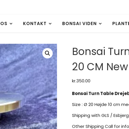
 OS
KONTAKT
BONSAI VIDEN
PLANT
Bonsai Turn
20 CM New
kr.
350.00
Bonsai Turn Table Drejeb
Size : Ø 20 Højde 10 cm me
Shipping with GLS / Esbjer
Other Shipping Call for inf