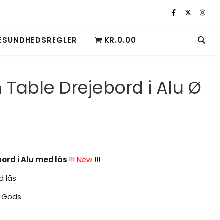
ESUNDHEDSREGLER
KR.0.00
 Table Drejebord i Alu Ø
ord i Alu med lås
!!!
New
!!!
d lås
g Gods
o