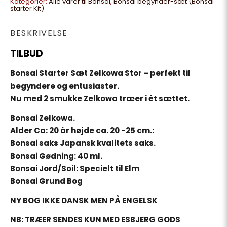
Kategorier:
Alle varer til Bonsai
,
Bonsai begynder-sæt (Bonsai
starter Kit)
BESKRIVELSE
TILBUD
Bonsai Starter Sæt Zelkowa Stor – perfekt til
begyndere og entusiaster.
Nu med 2 smukke Zelkowa træer i ét sættet.
Bonsai Zelkowa.
Alder Ca: 20 år højde ca. 20 -25 cm.:
Bonsai saks Japansk kvalitets saks.
Bonsai Gødning: 40 ml.
Bonsai Jord/Soil: Specielt til Elm
Bonsai Grund Bog
NY BOG IKKE DANSK MEN PÅ ENGELSK
NB: TRÆER SENDES KUN MED ESBJERG GODS