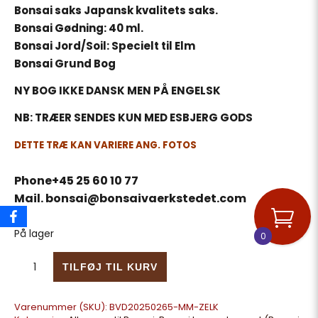
Bonsai saks Japansk kvalitets saks.
Bonsai Gødning: 40 ml.
Bonsai Jord/Soil: Specielt til Elm
Bonsai Grund Bog
NY BOG IKKE DANSK MEN PÅ ENGELSK
NB: TRÆER SENDES KUN MED ESBJERG GODS
DETTE TRÆ KAN VARIERE ANG. FOTOS
Phone+45 25 60 10 77
Mail. bonsai@bonsaivaerkstedet.com
På lager
0
Bonsai Starter Sæt Zelkowa Stor nu med 2 træer antal
TILFØJ TIL KURV
Varenummer (SKU):
BVD20250265-MM-ZELK