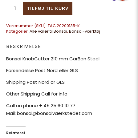
Bonsai KnobCutter 210 mm CarBon Steel antal
TILFØJ TIL KURV
Varenummer (SKU):
ZAC 20200135-K
Kategorier:
Alle varer til Bonsai
,
Bonsai-værktøj
BESKRIVELSE
Bonsai KnobCutter 210 mm CarBon Steel
Forsendelse Post Nord eller GLS
Shipping Post Nord or GLS
Other Shipping Call for info
Call on phone + 45 25 60 10 77
Mail: bonsai@bonsaivaerkstedet.com
Relateret