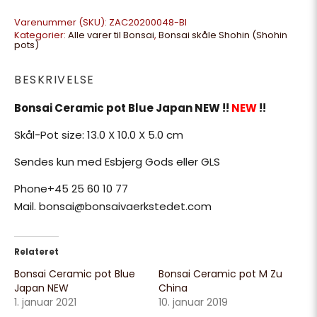
Varenummer (SKU):
ZAC20200048-Bl
Kategorier:
Alle varer til Bonsai
,
Bonsai skåle Shohin (Shohin
pots)
BESKRIVELSE
Bonsai Ceramic pot Blue Japan NEW !!
NEW
!!
Skål-Pot size: 13.0 X 10.0 X 5.0 cm
Sendes kun med Esbjerg Gods eller GLS
Phone+45 25 60 10 77
Mail. bonsai@bonsaivaerkstedet.com
Relateret
Bonsai Ceramic pot Blue
Bonsai Ceramic pot M Zu
Japan NEW
China
1. januar 2021
10. januar 2019