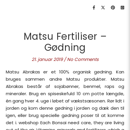
Matsu Fertiliser –
Gødning
21. januar 2019
/
No Comments
Matsu Abrakas er et 100% organisk gødning. Kan
bruges sammen andre Matsu produkter. Matsu
Abrakas består af sojabønner, benmel, raps og
mineraler. Brug en spiseskefuld 10 cm potte længde,
én gang hver 4. uge i løbet af vækstsæsonen. Rør lidt i
jorden og kom denne gødning i jorden og dæk den til
igen, eller brug specielle gødning poser til at komme
det i. webshop Each Bonsai need care, they are living
out of the air. Vitamins, minerals and fertilizers, which a