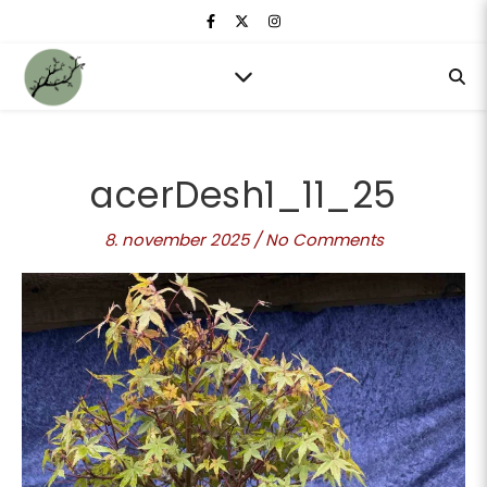
acerDesh1_11_25
8. november 2025
/
No Comments