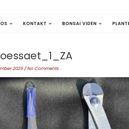
 OS
KONTAKT
BONSAI VIDEN
PLANT
toessaet_1_ZA
tember 2025
/
No Comments