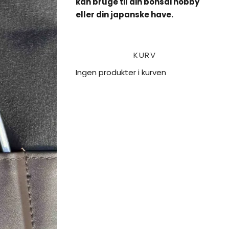
kan bruge til din bonsai hobby
eller din japanske have.
KURV
Ingen produkter i kurven