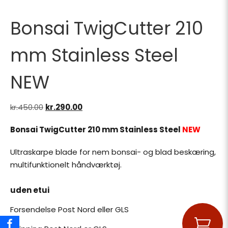
Bonsai TwigCutter 210
mm Stainless Steel
NEW
kr.
450.00
Den oprindelige pris var: kr.450.00.
kr.
290.00
Den aktuelle pris er: kr.290.00.
Bonsai TwigCutter 210 mm Stainless Steel
NEW
Ultraskarpe blade for nem bonsai- og blad beskæring,
multifunktionelt håndværktøj.
uden etui
Forsendelse Post Nord eller GLS