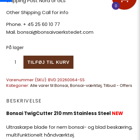
Shipping Post Nord or GLS
0
Other Shipping Call for info
Phone. + 45 25 60 10 77
Mail. bonsai@bonsaivaerkstedet.com
På lager
Bonsai TwigCutter 210 mm Stainless Steel NEW antal
TILFØJ TIL KURV
Varenummer (SKU):
BVD 20260064-SS
Kategorier:
Alle varer til Bonsai
,
Bonsai-værktøj
,
Tilbud - Offers
BESKRIVELSE
Bonsai TwigCutter 210 mm Stainless Steel
NEW
Ultraskarpe blade for nem bonsai- og blad beskæring,
multifunktionelt håndværktøj.