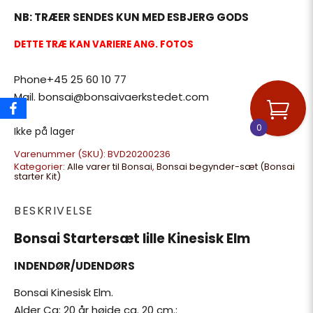
NB: TRÆER SENDES KUN MED ESBJERG GODS
DETTE TRÆ KAN VARIERE ANG. FOTOS
Phone+45 25 60 10 77
Mail. bonsai@bonsaivaerkstedet.com
0
Ikke på lager
Varenummer (SKU):
BVD20200236
Kategorier:
Alle varer til Bonsai
,
Bonsai begynder-sæt (Bonsai
starter Kit)
BESKRIVELSE
Bonsai Startersæt lille Kinesisk Elm
INDENDØR/UDENDØRS
Bonsai Kinesisk Elm.
Alder Ca: 20 år højde ca. 20 cm.: