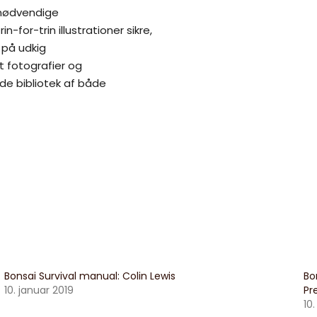
r nødvendige
n-for-trin illustrationer sikre,
 på udkig
lt fotografier og
nde bibliotek af både
Bonsai Survival manual: Colin Lewis
Bo
10. januar 2019
Pr
10