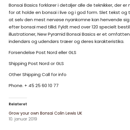
Bonsai Basics forklarer i detaljer alle de teknikker, der e
for at holde en bonsai i live og i god form. Slet tekst og tri
at selv den mest nervøse nyankomne kan henvende sig
efter bonsai med tillid. Fyldt med over 120 specielt besti
illustrationer, New Pyramid Bonsai Basics er et omfatte
indendørs og udendørs træer og deres karakteristika.
Forsendelse Post Nord eller GLS
Shipping Post Nord or GLS
Other Shipping Call for info
Phone. + 45 25 60 10 77
Relateret
Grow your own Bonsai Colin Lewis UK
10. januar 2019