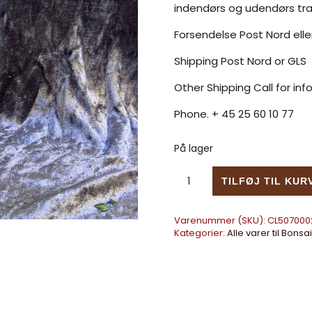
indendørs og udendørs træ
Forsendelse Post Nord elle
Shipping Post Nord or GLS
Other Shipping Call for inf
Phone. + 45 25 60 10 77
På lager
Bonsai Basics Colin Lewis a
TILFØJ TIL KUR
Varenummer (SKU):
CL507000
Kategorier:
Alle varer til Bonsai