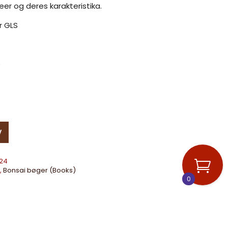
er og deres karakteristika.
r GLS
o
ntal
V
24
,
Bonsai bøger (Books)
0