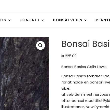
 OS
KONTAKT
BONSAI VIDEN
PLANT
Bonsai Basi
kr.
225.00
Bonsai Basics Colin Lewis
Bonsai Basics forklarer i de
for at holde en bonsai i live
sikre,
at selv den mest nervøse
efter bonsai med tillid. Fy
illustrationer, New Pyrami