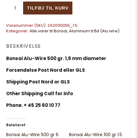
Bonsai Alu-Wire 500 gr 1.5 mm antal
TILFØJ TIL KURV
Varenummer (SKU):
ZA20110055_1.5
Kategorier:
Alle varer til Bonsai
,
Aluminium tråd (Alu wire)
BESKRIVELSE
Bonsai Alu-Wire 500 gr. 1,5 mm diameter
Forsendelse Post Nord eller GLS
Shipping Post Nord or GLS
Other Shipping Call for info
Phone. + 45 25 60 10 77
Relateret
Bonsai Alu-Wire 500 gr 6
Bonsai Alu-Wire 100 gr 1.5