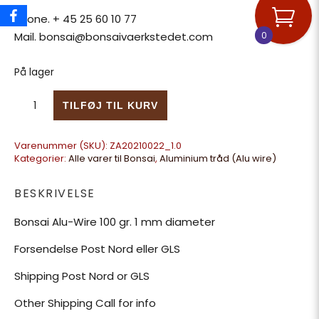
Phone. + 45 25 60 10 77
0
Mail. bonsai@bonsaivaerkstedet.com
På lager
Bonsai Alu-Wire 100 gr. 1 mm diameter antal
TILFØJ TIL KURV
Varenummer (SKU):
ZA20210022_1.0
Kategorier:
Alle varer til Bonsai
,
Aluminium tråd (Alu wire)
BESKRIVELSE
Bonsai Alu-Wire 100 gr. 1 mm diameter
Forsendelse Post Nord eller GLS
Shipping Post Nord or GLS
Other Shipping Call for info