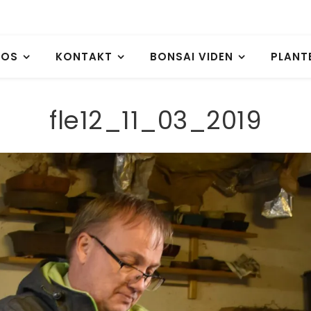
 OS
KONTAKT
BONSAI VIDEN
PLANT
fle12_11_03_2019